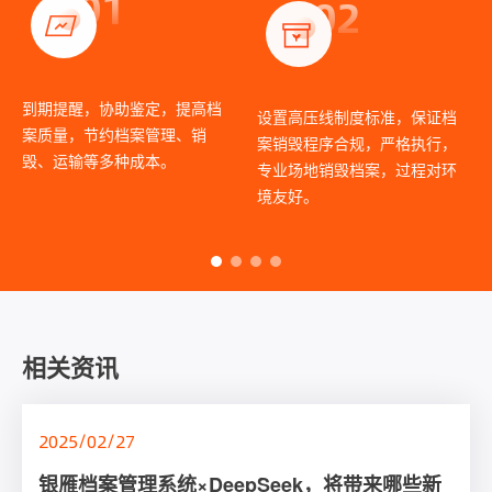
01
02
到期提醒，协助鉴定，提高档
设置高压线制度标准，保证档
案质量，节约档案管理、销
案销毁程序合规，严格执行，
毁、运输等多种成本。
专业场地销毁档案，过程对环
境友好。
相关资讯
2025/02/27
2024/10/14
2024/08/01
2024/08/01
2024/06/27
银雁档案管理系统×DeepSeek，将带来哪些新
档案职业技能大比拼，“银雁科技杯”第四届山东
别问了，这就告诉你建设数字档案室的秘诀！
银雁科技助力“2024国际档案研修班”成功举
国际档案日，一起了解档案利用方式的演变~