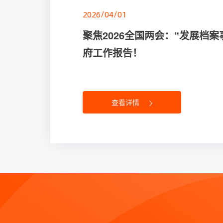
2026/04/01
2025/02/27
2024/10/14
2024/08/01
2024/08/01
聚焦2026全国两会：“发展档案
银雁档案管理系统×DeepSee
档案职业技能大比拼，“银雁科
别问了，这就告诉你建设数字档
银雁科技助力“2024国际档案研
府工作报告！
新体验？
山东省竞赛圆满落幕！
诀！
办，速览~
查看详情
查看详情
查看详情
查看详情
查看详情