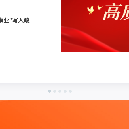
事业”写入政
k，将带来哪些
技杯”第四届
案室的秘
修班”成功举